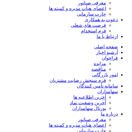
معرفی صبانور
اعضای هیأت مدیره و کمیته ها
چارت سازمانی
دعوت به همکاری
فرصت های شغلی
فرم استخدام
ارتباط با ما
صفحه اصلی
آرشیو اخبار
فراخوان
مزایده
مناقصه
امور بازرگانی
فرم سنجش رضایت مشتریان​
سامانه تأمین کنندگان
سهامداران
آخرین اطلاعیه ها
آخرین وضعیت نماد
پورتال سهامداران
درباره ما
معرفی صبانور
اعضای هیأت مدیره و کمیته ها
چارت سازمانی