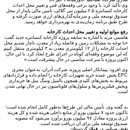
وی تأکید کرد: با وجود برخی وقفه‌های فنی و تغییر محل احداث
کارخانه کنسانتره ۲.۵ میلیون تنی گلالی، تأمین مالی پایدار از محل
صندوق توسعه ملی و سرمایه‌گذاری‌های ارزی صورت گرفته و
طرح طبق برنامه زمان‌بندی به بهره‌برداری خواهد رسید.
رفع موانع اولیه و تغییر محل احداث کارخانه
هاشمی مرند با اشاره به سابقه پروژه کارخانه کنسانتره جدید گفت:
«با توجه به مشکلات زمین و فاصله زیاد از معدن، ناچار شدیم محل
احداث کارخانه را از ۱۲ کیلومتری معدن به ۳ کیلومتری منتقل کنیم
که این موضوع وقفه‌ای کوتاه در اجرای طرح ایجاد کرد. با این حال،
اکنون پروژه با سرعت مناسبی در حال پیشرفت است.»
وی افزود: پیمانکار اصلی پروژه، شرکت آذران، به‌عنوان مجری
EPC بخش عمده خرید تجهیزات کارخانه را انجام داده و قراردادهای
مربوط به بخش‌های کلیدی همچون بالمیل و‌سگ میل ها خریداری
و‌بخش فیلترپرس‌ها و سلول‌های فلوتاسیون نیز در حال نهایی شدن
است.
به گفته وی، تأمین مالی این طرح‌ها به‌طور کامل انجام شده است؛
تاکنون حدود ۷ میلیون یورو از منابع داخلی هزینه شده و کل هزینه
ارزی پروژه معادل ۹۷ میلیون یورو برآورد می‌شود که مصوبه
صندوق توسعه ملی برای آن دریافت شده است.
نقش صبانور در فولاد کردستان