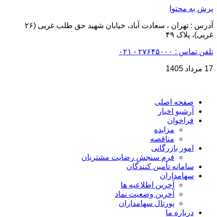
پرش به محتوا
آدرس : تهران ، سعادت آباد، خیابان شهید حق طلب غربی (۲۶
غربی)، پلاک ۴۹
تلفن تماس : ۲۷۶۴۵۰۰۰ - ۰۲۱
17 مرداد 1405
صفحه اصلی
آرشیو اخبار
فراخوان
مزایده
مناقصه
امور بازرگانی
فرم سنجش رضایت مشتریان​
سامانه تأمین کنندگان
سهامداران
آخرین اطلاعیه ها
آخرین وضعیت نماد
پورتال سهامداران
درباره ما