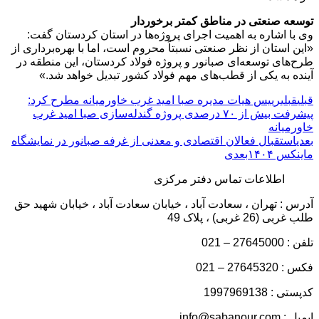
توسعه صنعتی در مناطق کمتر برخوردار
وی با اشاره به اهمیت اجرای پروژه‌ها در استان کردستان گفت:
«این استان از نظر صنعتی نسبتاً محروم است، اما با بهره‌برداری از
طرح‌های توسعه‌ای صبانور و پروژه فولاد کردستان، این منطقه در
آینده به یکی از قطب‌های مهم فولاد کشور تبدیل خواهد شد.»
قبلی
قبلی
رییس هیات مدیره صبا امید غرب خاورمیانه مطرح کرد:
پیشرفت بیش از ۷۰ درصدی پروژه گندله‌سازی صبا امید غرب
خاورمیانه
بعدی
استقبال فعالان اقتصادی و معدنی از غرفه صبانور در نمایشگاه
ماینکس ۱۴۰۴
بعدی
اطلاعات تماس دفتر مرکزی
آدرس : تهران ، سعادت آباد ، خیابان سعادت آباد ، خیابان شهید حق
طلب غربی (26 غربی) ، پلاک 49
تلفن : 27645000 – 021
فکس : 27645320 – 021
کدپستی : 1997969138
ایمیل : info@sabanour.com