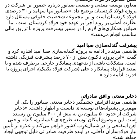
معاون توسعه معدنی و صنعتی صبانور درباره حضور این شرکت در
پروژه فولاد کردستان توضیح داد: «صبانور تنها سهامدار ۳۰ درصدی
فولاد کردستان است و این مجموعه شخصیت حقوقی مستقل دارد.
نظارت اصلی بر روند اجرا بر عهده خود فولاد کردستان است، اما
صبانور همکاری‌های لازم را در مسیر پیشرفت پروژه با تزریق مالی
مناسب انجام می‌دهد.»
پیشرفت گندله‌سازی صبا امید
هاشمی مرند در ادامه به پروژه گندله‌سازی صبا امید اشاره کرد و
گفت: «این پروژه تاکنون بیش از ۷۰ درصد پیشرفت فیزیکی داشته
است. مشکلات ناشی از بدعهدی پیمانکار خارجی برطرف شده و با
تمدید قرارداد پیمانکار داخلی (شرکت فولاد تکنیک)، اجرای پروژه با
قدرت ادامه دارد.»
ذخایر معدنی و افق صادراتی
هاشمی مرند افزایش چشمگیر ذخایر معدنی صبانور را یکی از
مهم‌ترین پشتوانه‌های توسعه‌ای دانست و اظهار داشت: «ذخایر
شرکت از حدود ۵۰ میلیون تن به بیش از ۴۰۰ میلیون تن رسیده
است. این موضوع امکان توسعه طرح‌های کنسانتره، گندله و حتی
آهن اسفنجی را در شمال‌غرب کشور فراهم می‌کند و علاوه بر تأمین
نیاز فولادسازان داخلی، در آینده ظرفیت صادراتی قابل توجهی ایجاد
خواهد شد.»